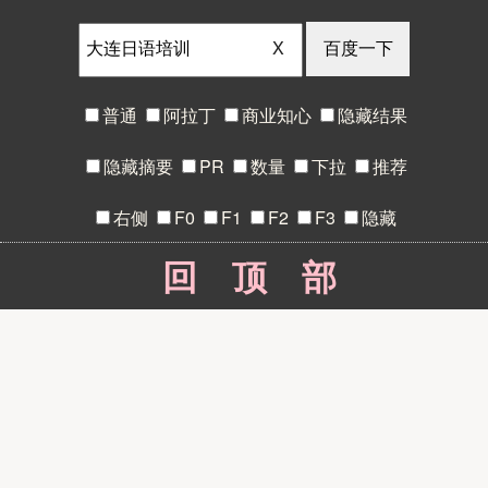
X
普通
阿拉丁
商业知心
隐藏结果
隐藏摘要
PR
数量
下拉
推荐
右侧
F0
F1
F2
F3
隐藏
回顶部